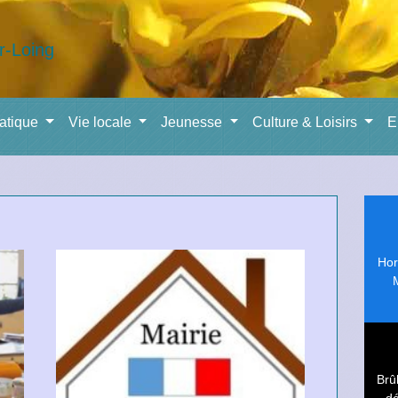
ratique
Vie locale
Jeunesse
Culture & Loisirs
E
Hor
Brû