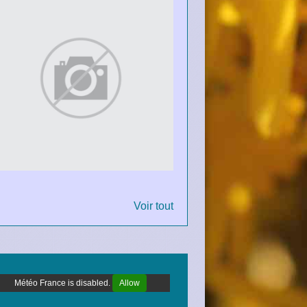
Voir tout
Météo France is disabled.
Allow