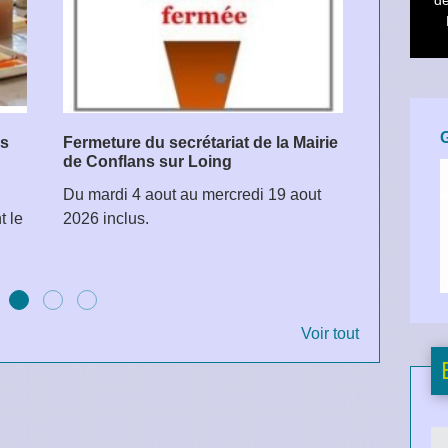
d
es
Fermeture du secrétariat de la Mairie
Opératio
de Conflans sur Loing
Possibilit
Du mardi 4 aout au mercredi 19 aout
t le
2026 inclus.
Voir tout