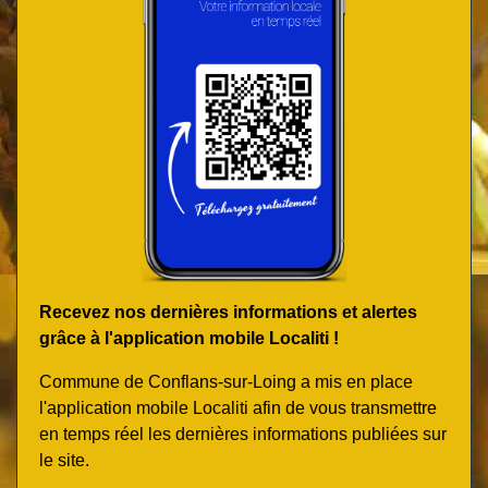
Recevez nos dernières informations et alertes
grâce à l'application mobile Localiti !
Commune de Conflans-sur-Loing a mis en place
l'application mobile Localiti afin de vous transmettre
en temps réel les dernières informations publiées sur
le site.