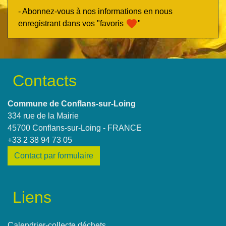
- Abonnez-vous à nos informations en nous
favorite
enregistrant dans vos "favoris
"
Contacts
Commune de Conflans-sur-Loing
334 rue de la Mairie
45700 Conflans-sur-Loing - FRANCE
+33 2 38 94 73 05
Contact par formulaire
Liens
Calendrier-collecte déchets