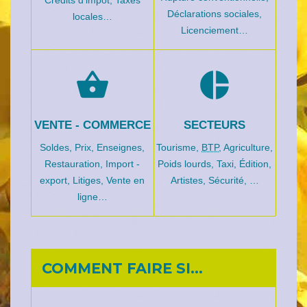
Crédits d’impôt,
Taxes
Déclarations sociales,
locales…
Licenciement…
shopping_basket
pie_chart
VENTE - COMMERCE
SECTEURS
Soldes,
Prix,
Enseignes,
Tourisme,
BTP
,
Agriculture,
Restauration,
Import -
Poids lourds,
Taxi,
Édition,
export,
Litiges,
Vente en
Artistes,
Sécurité, …
ligne…
COMMENT FAIRE SI…