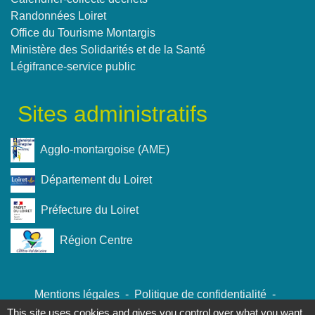
Randonnées Loiret
Office du Tourisme Montargis
Ministère des Solidarités et de la Santé
Légifrance-service public
Sites administratifs
Agglo-montargoise (AME)
Département du Loiret
Préfecture du Loiret
Région Centre
Mentions légales
-
Politique de confidentialité
-
Accessibilité
-
Plan du site
-
Gestion des cookies
This site uses cookies and gives you control over what you want