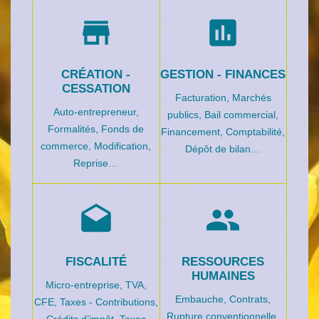
store
assessment
CRÉATION -
GESTION - FINANCES
CESSATION
Facturation,
Marchés
Auto-entrepreneur,
publics,
Bail commercial,
Formalités,
Fonds de
Financement,
Comptabilité,
commerce,
Modification,
Dépôt de bilan…
Reprise…
drafts
people
FISCALITÉ
RESSOURCES
HUMAINES
Micro-entreprise,
TVA,
Embauche,
Contrats,
CFE,
Taxes - Contributions,
Rupture conventionnelle,