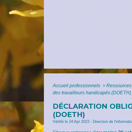
Accueil professionnels
>
Ressources
des travailleurs handicapés (DOETH)
DÉCLARATION OBLIG
(DOETH)
Vérifié le 24 Apr 2023 - Direction de l'informat