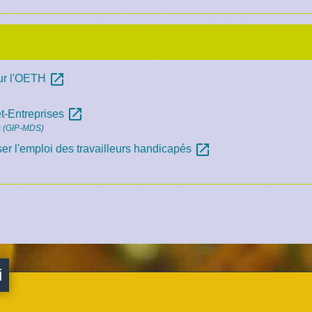
open_in_new
sur l'OETH
open_in_new
t-Entreprises
es (GIP-MDS)
open_in_new
er l'emploi des travailleurs handicapés
i