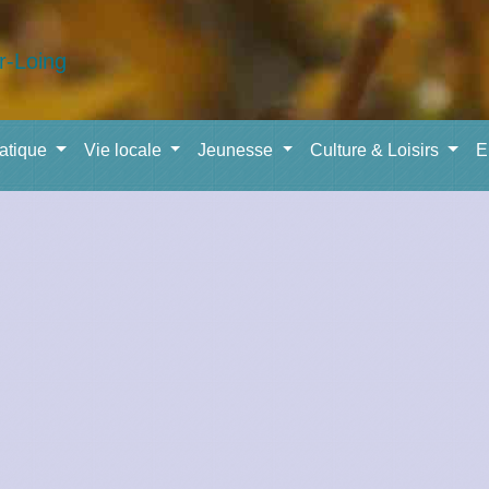
ratique
Vie locale
Jeunesse
Culture & Loisirs
E