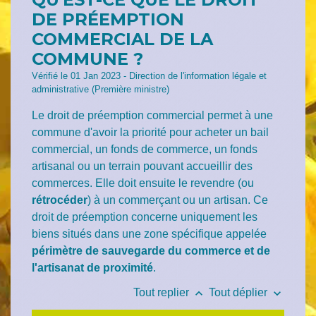
DE PRÉEMPTION
COMMERCIAL DE LA
COMMUNE ?
Vérifié le 01 Jan 2023 - Direction de l'information légale et
administrative (Première ministre)
Le droit de préemption commercial permet à une
commune d'avoir la priorité pour acheter un bail
commercial, un fonds de commerce, un fonds
artisanal ou un terrain pouvant accueillir des
commerces. Elle doit ensuite le revendre (ou
rétrocéder
) à un commerçant ou un artisan. Ce
droit de préemption concerne uniquement les
biens situés dans une zone spécifique appelée
périmètre de sauvegarde du commerce et de
l'artisanat de proximité
.
keyboard_arrow_up
keyboard_arrow_down
Tout replier
Tout déplier