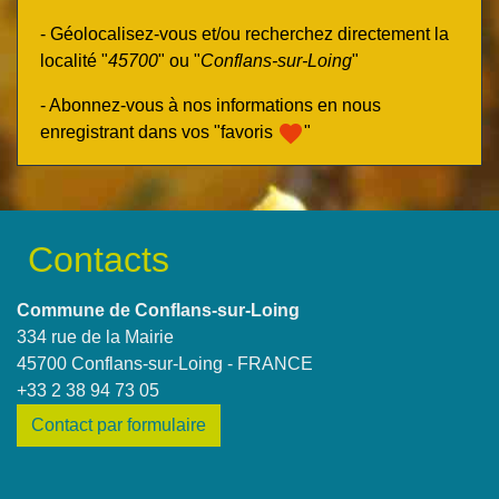
- Géolocalisez-vous et/ou recherchez directement la
localité "
45700
" ou "
Conflans-sur-Loing
"
- Abonnez-vous à nos informations en nous
favorite
enregistrant dans vos "favoris
"
Contacts
Commune de Conflans-sur-Loing
334 rue de la Mairie
45700 Conflans-sur-Loing - FRANCE
+33 2 38 94 73 05
Contact par formulaire