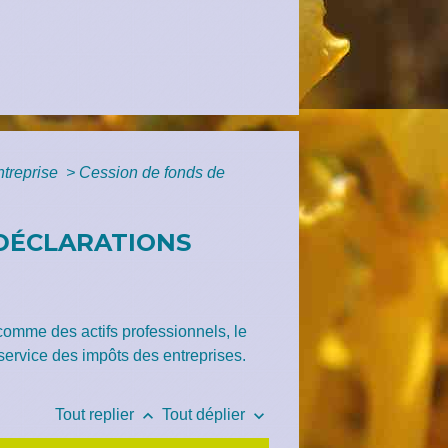
ntreprise
>
Cession de fonds de
 DÉCLARATIONS
 comme des actifs professionnels, le
 service des impôts des entreprises.
keyboard_arrow_up
keyboard_arrow_down
Tout replier
Tout déplier