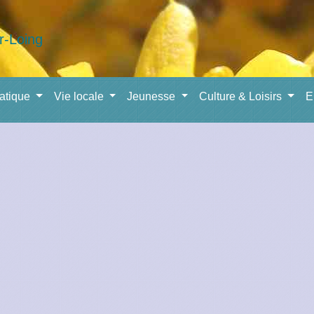
ratique
Vie locale
Jeunesse
Culture & Loisirs
E