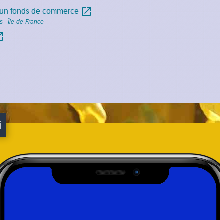
open_in_new
 d'un fonds de commerce
 - Île-de-France
n_new
i