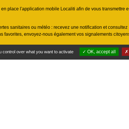
 place l'application mobile Localiti afin de vous transmettre e
rtes sanitaires ou météo : recevez une notification et consulte
ns favorites, envoyez-nous également vos signalements citoyens.
 control over what you want to activate
OK, accept all
en images, cliquez ici
)
otre téléphone ou rendez-vous directement sur
obile Localiti
rectement la localité "
45700
" ou "
Conflans-sur-Loing
"
favorite
ous enregistrant dans vos "favoris
"