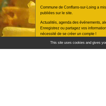
Commune de Conflans-sur-Loing a mis en
publiées sur le site.
Actualités, agenda des événements, ale
Enregistrez ou partagez vos informatio
nécessité de se créer un compte !
This site uses cookies and gives you
Comment procéder (
voir le tutoriel 
- Scannez le QR code ci-contre avec v
téléchargez gratuitement l'application m
- Géolocalisez-vous et/ou recherchez di
- Abonnez-vous à nos informations en n