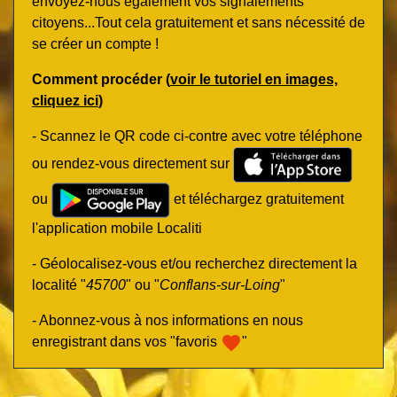
envoyez-nous également vos signalements
citoyens...Tout cela gratuitement et sans nécessité de
se créer un compte !
Comment procéder (
voir le tutoriel en images,
cliquez ici
)
- Scannez le QR code ci-contre avec votre téléphone
ou rendez-vous directement sur
ou
et téléchargez gratuitement
l'application mobile Localiti
- Géolocalisez-vous et/ou recherchez directement la
localité "
45700
" ou "
Conflans-sur-Loing
"
- Abonnez-vous à nos informations en nous
favorite
enregistrant dans vos "favoris
"