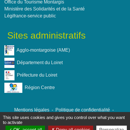
Office du Tourisme Montargis
Ministère des Solidarités et de la Santé
Légifrance-service public
Sites administratifs
Agglo-montargoise (AME)
Département du Loiret
Préfecture du Loiret
Région Centre
Mentions légales
-
Politique de confidentialité
-
Accessibilité
-
Plan du site
-
Gestion des cookies
This site uses cookies and gives you control over what you want
to activate
OK, accept all
Deny all cookies
Personalize