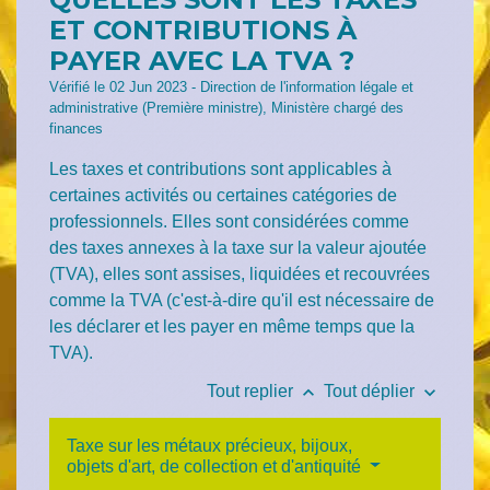
ET CONTRIBUTIONS À
PAYER AVEC LA TVA ?
Vérifié le 02 Jun 2023 - Direction de l'information légale et
administrative (Première ministre), Ministère chargé des
finances
Les taxes et contributions sont applicables à
certaines activités ou certaines catégories de
professionnels. Elles sont considérées comme
des taxes annexes à la taxe sur la valeur ajoutée
(TVA), elles sont assises, liquidées et recouvrées
comme la TVA (c'est-à-dire qu'il est nécessaire de
les déclarer et les payer en même temps que la
TVA).
keyboard_arrow_up
keyboard_arrow_down
Tout replier
Tout déplier
Taxe sur les métaux précieux, bijoux,
objets d'art, de collection et d'antiquité