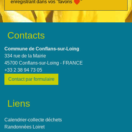
favorite
enregistrant dans vos "favoris
"
Contacts
Commune de Conflans-sur-Loing
334 rue de la Mairie
45700 Conflans-sur-Loing - FRANCE
+33 2 38 94 73 05
Contact par formulaire
Liens
Calendrier-collecte déchets
Randonnées Loiret