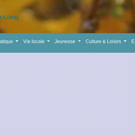
ratique
Vie locale
Jeunesse
Culture & Loisirs
E