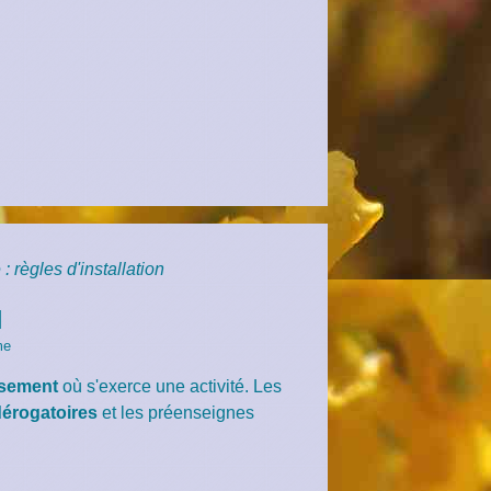
 règles d'installation
N
me
ssement
où s'exerce une activité. Les
dérogatoires
et les préenseignes