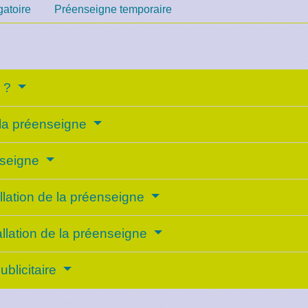
atoire
Préenseigne temporaire
l ?
r la préenseigne
nseigne
allation de la préenseigne
tallation de la préenseigne
blicitaire