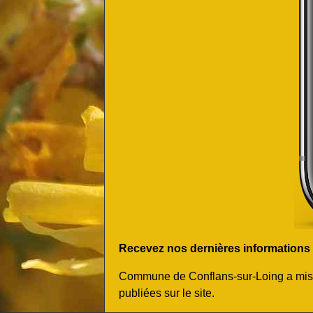
Recevez nos dernières informations et
Commune de Conflans-sur-Loing a mis en
publiées sur le site.