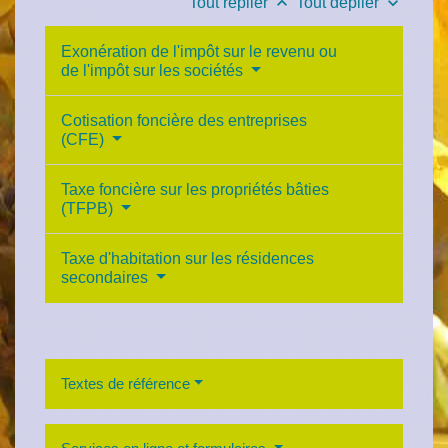
keyboard_arrow_up
keyboard_arrow_down
Tout replier
Tout déplier
Exonération de l'impôt sur le revenu ou
de l'impôt sur les sociétés
Cotisation foncière des entreprises
(CFE)
Taxe foncière sur les propriétés bâties
(TFPB)
Taxe d'habitation sur les résidences
secondaires
Textes de référence