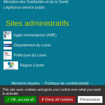
Ministère des Solidarités et de la Santé
Légifrance-service public
Sites administratifs
Agglo-montargoise (AME)
Département du Loiret
Préfecture du Loiret
Région Centre
Mentions légales
-
Politique de confidentialité
-
Accessibilité
-
Plan du site
-
Gestion des cookies
This site uses cookies and gives you control over what you want
to activate
OK, accept all
Deny all cookies
Personalize
Site créé en partenariat avec Réseau des Communes