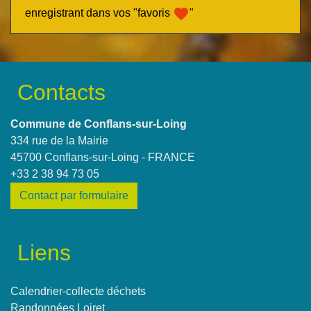
favorite
enregistrant dans vos "favoris
"
Contacts
Commune de Conflans-sur-Loing
334 rue de la Mairie
45700 Conflans-sur-Loing - FRANCE
+33 2 38 94 73 05
Contact par formulaire
Liens
Calendrier-collecte déchets
Randonnées Loiret