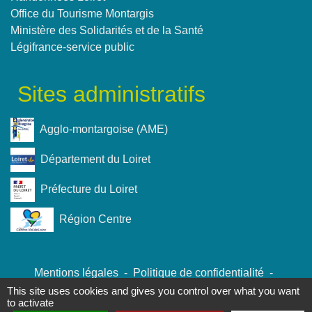
Office du Tourisme Montargis
Ministère des Solidarités et de la Santé
Légifrance-service public
Sites administratifs
Agglo-montargoise (AME)
Département du Loiret
Préfecture du Loiret
Région Centre
Mentions légales
-
Politique de confidentialité
-
Accessibilité
-
Plan du site
-
Gestion des cookies
This site uses cookies and gives you control over what you want
to activate