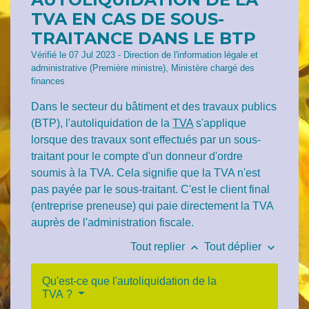
TVA EN CAS DE SOUS-
TRAITANCE DANS LE BTP
Vérifié le 07 Jul 2023 - Direction de l'information légale et
administrative (Première ministre), Ministère chargé des
finances
Dans le secteur du bâtiment et des travaux publics
(BTP), l'autoliquidation de la
TVA
s'applique
lorsque des travaux sont effectués par un sous-
traitant pour le compte d'un donneur d'ordre
soumis à la TVA. Cela signifie que la TVA n'est
pas payée par le sous-traitant. C'est le client final
(entreprise preneuse) qui paie directement la TVA
auprès de l'administration fiscale.
keyboard_arrow_up
keyboard_arrow_down
Tout replier
Tout déplier
Qu'est-ce que l'autoliquidation de la
TVA ?