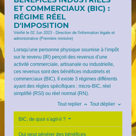
ET COMMERCIAUX (BIC) :
RÉGIME RÉEL
D'IMPOSITION
Vérifié le 02 Jun 2023 - Direction de l'information légale et
administrative (Première ministre)
Lorsqu'une personne physique soumise à l'impôt
sur le revenu (IR) perçoit des revenus d'une
activité commerciale, artisanale ou industrielle,
ces revenus sont des bénéfices industriels et
commerciaux (BIC). Il existe 3 régimes différents
ayant des règles spécifiques : micro-BIC, réel
simplifié (RSI) ou réel normal (RN).
keyboard_arrow_up
keyboard_arrow_down
Tout replier
Tout déplier
BIC, de quoi s'agit-il ?
Qui peut générer des bénéfices