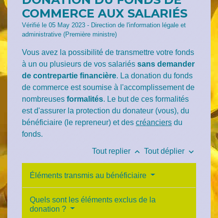
COMMERCE AUX SALARIÉS
Vérifié le 05 May 2023 - Direction de l'information légale et
administrative (Première ministre)
Vous avez la possibilité de transmettre votre fonds
à un ou plusieurs de vos salariés
sans demander
de contrepartie financière
. La donation du fonds
de commerce est soumise à l'accomplissement de
nombreuses
formalités
. Le but de ces formalités
est d'assurer la protection du donateur (vous), du
bénéficiaire (le repreneur) et des
créanciers
du
fonds.
keyboard_arrow_up
keyboard_arrow_down
Tout replier
Tout déplier
Éléments transmis au bénéficiaire
Quels sont les éléments exclus de la
donation ?