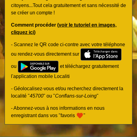
citoyens...Tout cela gratuitement et sans nécessité de
se créer un compte !
Comment procéder (
voir le tutoriel en images,
cliquez ici
)
- Scannez le QR code ci-contre avec votre téléphone
ou rendez-vous directement sur
ou
et téléchargez gratuitement
l'application mobile Localiti
- Géolocalisez-vous et/ou recherchez directement la
localité "
45700
" ou "
Conflans-sur-Loing
"
- Abonnez-vous à nos informations en nous
favorite
enregistrant dans vos "favoris
"