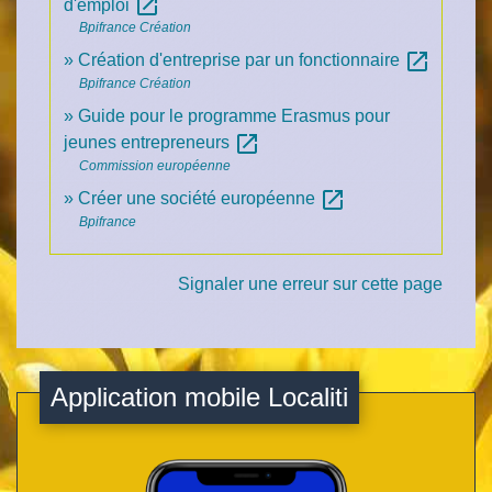
open_in_new
d'emploi
Bpifrance Création
open_in_new
Création d'entreprise par un fonctionnaire
Bpifrance Création
Guide pour le programme Erasmus pour
open_in_new
jeunes entrepreneurs
Commission européenne
open_in_new
Créer une société européenne
Bpifrance
Signaler une erreur sur cette page
Application mobile Localiti