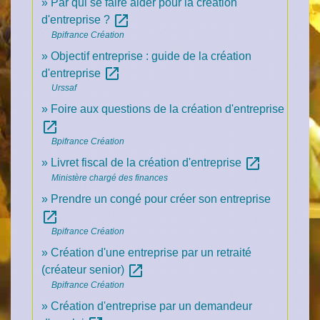
Par qui se faire aider pour la création
open_in_new
d'entreprise ?
Bpifrance Création
Objectif entreprise : guide de la création
open_in_new
d'entreprise
Urssaf
Foire aux questions de la création d'entreprise
open_in_new
Bpifrance Création
open_in_new
Livret fiscal de la création d'entreprise
Ministère chargé des finances
Prendre un congé pour créer son entreprise
open_in_new
Bpifrance Création
Création d'une entreprise par un retraité
open_in_new
(créateur senior)
Bpifrance Création
Création d'entreprise par un demandeur