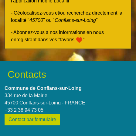
l'application mobile Localiti
- Géolocalisez-vous et/ou recherchez directement la
localité "
45700
" ou "
Conflans-sur-Loing
"
- Abonnez-vous à nos informations en nous
favorite
enregistrant dans vos "favoris
"
Contacts
Commune de Conflans-sur-Loing
334 rue de la Mairie
45700 Conflans-sur-Loing - FRANCE
+33 2 38 94 73 05
Contact par formulaire