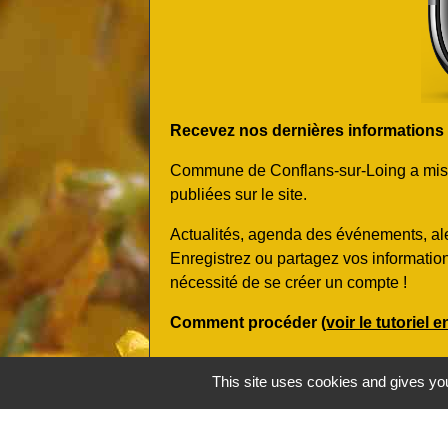
Recevez nos dernières informations et
Commune de Conflans-sur-Loing a mis en
publiées sur le site.
Actualités, agenda des événements, ale
Enregistrez ou partagez vos informatio
nécessité de se créer un compte !
Comment procéder (
voir le tutoriel 
- Scannez le QR code ci-contre avec v
This site uses cookies and gives you
téléchargez gratuitement l'application m
- Géolocalisez-vous et/ou recherchez di