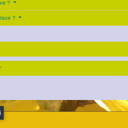
axe ?
étaxe ?
i