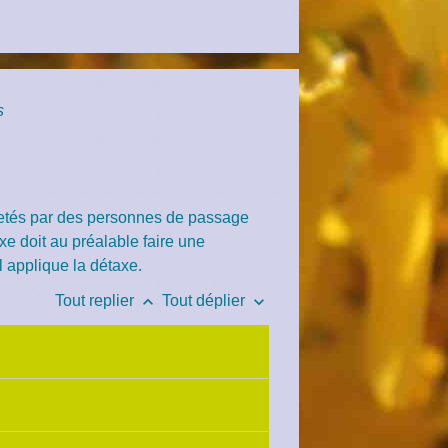
s
chetés par des personnes de passage
e doit au préalable faire une
l applique la détaxe.
keyboard_arrow_up
keyboard_arrow_down
Tout replier
Tout déplier