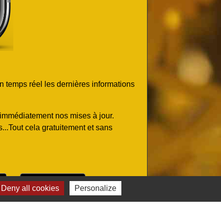
n temps réel les dernières informations
z immédiatement nos mises à jour.
..Tout cela gratuitement et sans
ou
et
Deny all cookies
Personalize