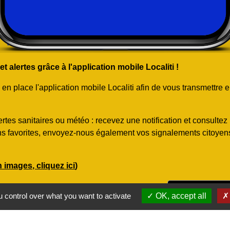
 alertes grâce à l'application mobile Localiti !
 place l'application mobile Localiti afin de vous transmettre e
rtes sanitaires ou météo : recevez une notification et consulte
ns favorites, envoyez-nous également vos signalements citoyens.
en images, cliquez ici
)
otre téléphone ou rendez-vous directement sur
 control over what you want to activate
OK, accept all
obile Localiti
rectement la localité "
45700
" ou "
Conflans-sur-Loing
"