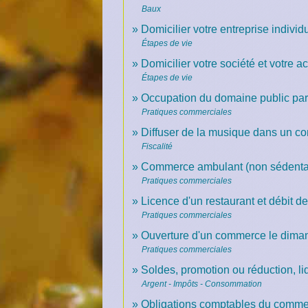
Baux
Domicilier votre entreprise individu
Étapes de vie
Domicilier votre société et votre ac
Étapes de vie
Occupation du domaine public pa
Pratiques commerciales
Diffuser de la musique dans un 
Fiscalité
Commerce ambulant (non sédenta
Pratiques commerciales
Licence d'un restaurant et débit d
Pratiques commerciales
Ouverture d'un commerce le diman
Pratiques commerciales
Soldes, promotion ou réduction, li
Argent - Impôts - Consommation
Obligations comptables du commer