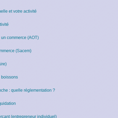
elle et votre activité
tivité
r un commerce (AOT)
commerce (Sacem)
ire)
e boissons
che : quelle réglementation ?
quidation
çant (entrepreneur individuel)