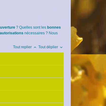
ouverture
? Quelles sont les
bonnes
autorisations
nécessaires ? Nous
keyboard_arrow_up
keyboard_arrow_down
Tout replier
Tout déplier