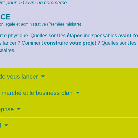
ire pour
>
Ouvrir un commerce
RCE
ion légale et administrative (Première ministre)
rce physique. Quelles sont les
étapes
indispensables
avant l'
us lancer ? Comment
construire votre projet
? Quelles sont les
saires.
de vous lancer
e marché et le business plan
reprise
al