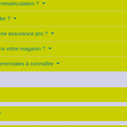
'immatriculation ?
der ?
une assurance pro ?
ns votre magasin ?
mmerciales à connaître