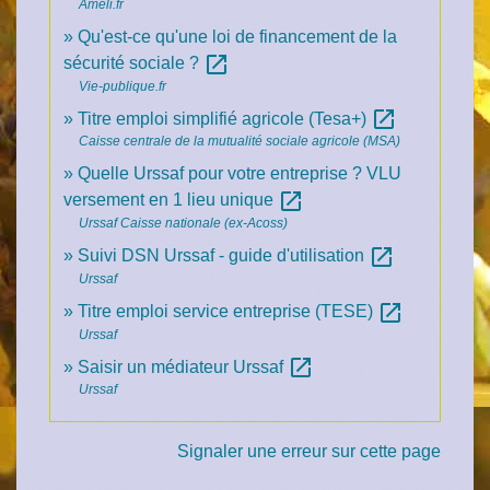
Ameli.fr
Qu'est-ce qu'une loi de financement de la
open_in_new
sécurité sociale ?
Vie-publique.fr
open_in_new
Titre emploi simplifié agricole (Tesa+)
Caisse centrale de la mutualité sociale agricole (MSA)
Quelle Urssaf pour votre entreprise ? VLU
open_in_new
versement en 1 lieu unique
Urssaf Caisse nationale (ex-Acoss)
open_in_new
Suivi DSN Urssaf - guide d'utilisation
Urssaf
open_in_new
Titre emploi service entreprise (TESE)
Urssaf
open_in_new
Saisir un médiateur Urssaf
Urssaf
Signaler une erreur sur cette page