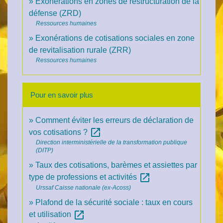
Exonérations en zones de restructuration de la
défense (ZRD)
Ressources humaines
Exonérations de cotisations sociales en zone
de revitalisation rurale (ZRR)
Ressources humaines
Pour en savoir plus
Comment éviter les erreurs de déclaration de
open_in_new
vos cotisations ?
Direction interministérielle de la transformation publique
(DITP)
Taux des cotisations, barèmes et assiettes par
open_in_new
type de professions et activités
Urssaf Caisse nationale (ex-Acoss)
Plafond de la sécurité sociale : taux en cours
open_in_new
et utilisation