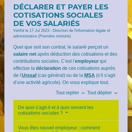
DÉCLARER ET PAYER LES
COTISATIONS SOCIALES
DE VOS SALARIÉS
Vérifié le 17 Jul 2023 - Direction de l'information légale et
administrative (Première ministre)
Quel que soit son contrat, le salarié perçoit un
salaire net
après déduction des cotisations et des
contributions sociales. C'est l'
employeur
qui
effectue la
déclaration
de ces cotisations auprès
de l'
Urssaf
(cas général) ou de la
MSA
(s'il s'agit
d'une activité agricole). On vous explique tout.
keyboard_arrow_up
keyboard_arrow_down
Tout replier
Tout déplier
De quoi s'agit-il et à quoi servent les
cotisations sociales ?
Vous êtes nouvel employeur : comment