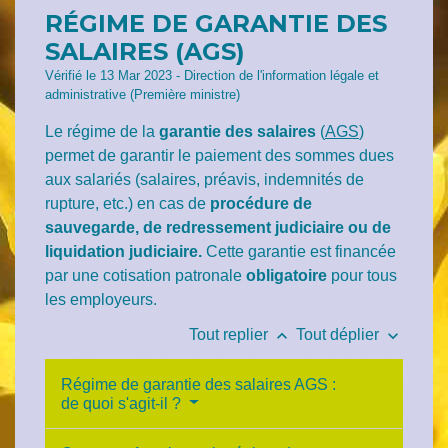
RÉGIME DE GARANTIE DES
SALAIRES (AGS)
Vérifié le 13 Mar 2023 - Direction de l'information légale et
administrative (Première ministre)
Le régime de la
garantie des salaires
(
AGS
)
permet de garantir le paiement des sommes dues
aux salariés (salaires, préavis, indemnités de
rupture, etc.) en cas de
procédure de
sauvegarde, de redressement judiciaire ou de
liquidation judiciaire.
Cette garantie est financée
par une cotisation patronale
obligatoire
pour tous
les employeurs.
keyboard_arrow_up
keyboard_arrow_down
Tout replier
Tout déplier
Régime de garantie des salaires AGS :
de quoi s'agit-il ?