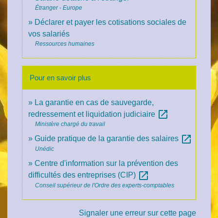
Étranger - Europe
Déclarer et payer les cotisations sociales de
vos salariés
Ressources humaines
Pour en savoir plus
La garantie en cas de sauvegarde,
open_in_new
redressement et liquidation judiciaire
Ministère chargé du travail
open_in_new
Guide pratique de la garantie des salaires
Unédic
Centre d'information sur la prévention des
open_in_new
difficultés des entreprises (CIP)
Conseil supérieur de l'Ordre des experts-comptables
Signaler une erreur sur cette page