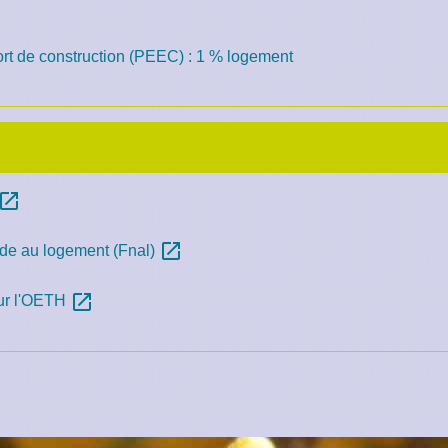
ffort de construction (PEEC) : 1 % logement
pen_in_new
open_in_new
aide au logement (Fnal)
open_in_new
sur l'OETH