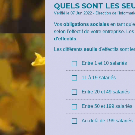
QUELS SONT LES SEU
Vérifié le 07 Jun 2022 - Direction de l'informat
Vos
obligations sociales
en tant qu
selon l'effectif de votre entreprise. Le
d'effectifs
.
Les différents
seuils
d'effectifs sont l
check_box_outline_blank
Entre 1 et 10 salariés
check_box_outline_blank
11 à 19 salariés
check_box_outline_blank
Entre 20 et 49 salariés
check_box_outline_blank
Entre 50 et 199 salariés
check_box_outline_blank
Au-delà de 199 salariés