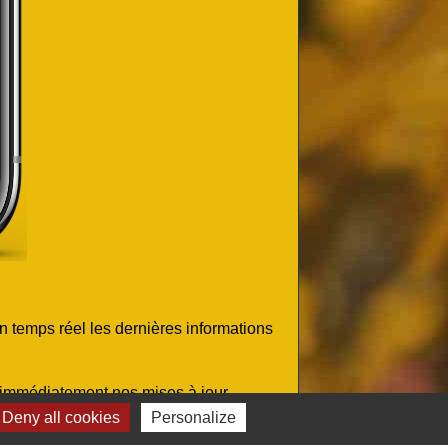
n temps réel les dernières informations
z immédiatement nos mises à jour.
..Tout cela gratuitement et sans
Deny all cookies
Personalize