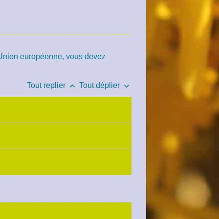
l'Union européenne, vous devez
keyboard_arrow_up
keyboard_arrow_down
Tout replier
Tout déplier