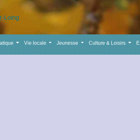
ratique
Vie locale
Jeunesse
Culture & Loisirs
E