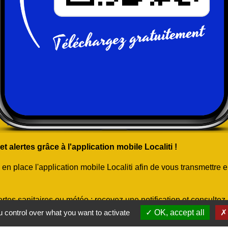
 alertes grâce à l'application mobile Localiti !
 place l'application mobile Localiti afin de vous transmettre e
rtes sanitaires ou météo : recevez une notification et consulte
ns favorites, envoyez-nous également vos signalements citoyens.
 control over what you want to activate
OK, accept all