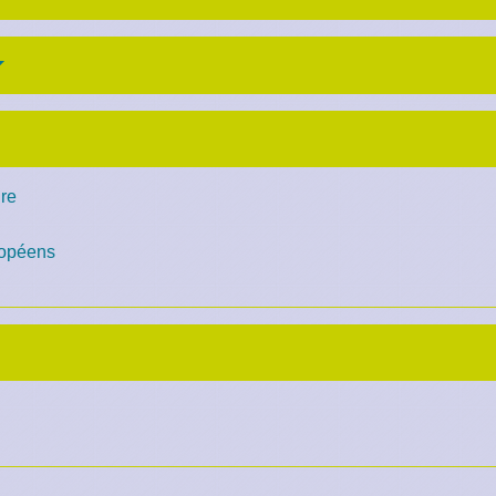
re
ropéens