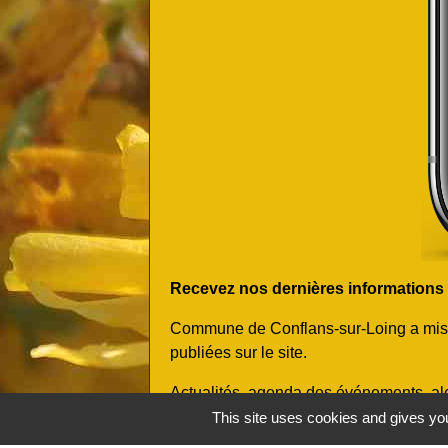
Recevez nos dernières informations et
Commune de Conflans-sur-Loing a mis en
publiées sur le site.
Actualités, agenda des événements, ale
Enregistrez ou partagez vos informatio
This site uses cookies and gives you
nécessité de se créer un compte !