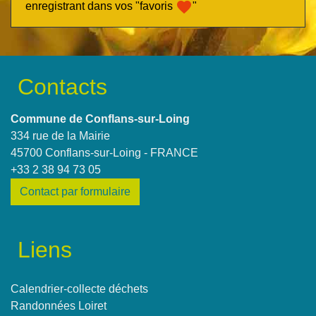
favorite
enregistrant dans vos "favoris
"
Contacts
Commune de Conflans-sur-Loing
334 rue de la Mairie
45700 Conflans-sur-Loing - FRANCE
+33 2 38 94 73 05
Contact par formulaire
Liens
Calendrier-collecte déchets
Randonnées Loiret