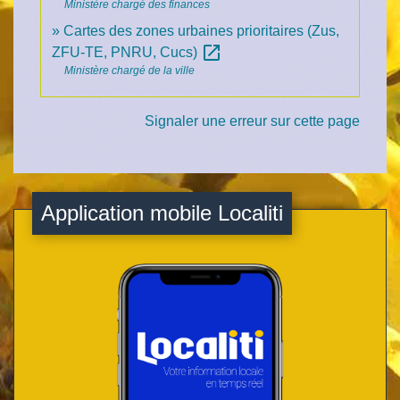
Ministère chargé des finances
Cartes des zones urbaines prioritaires (Zus,
open_in_new
ZFU-TE, PNRU, Cucs)
Ministère chargé de la ville
Signaler une erreur sur cette page
Application mobile Localiti