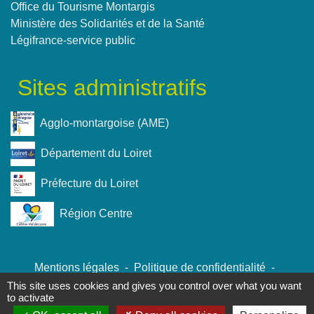
Office du Tourisme Montargis
Ministère des Solidarités et de la Santé
Légifrance-service public
Sites administratifs
Agglo-montargoise (AME)
Département du Loiret
Préfecture du Loiret
Région Centre
Mentions légales
-
Politique de confidentialité
-
Accessibilité
-
Plan du site
-
Gestion des cookies
This site uses cookies and gives you control over what you want
to activate