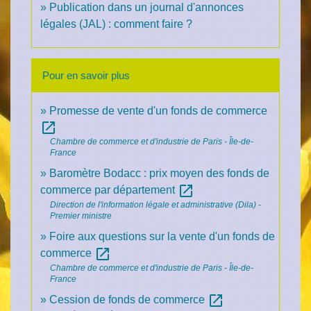
Publication dans un journal d'annonces
légales (JAL) : comment faire ?
Pour en savoir plus
Promesse de vente d'un fonds de commerce
open_in_new
Chambre de commerce et d'industrie de Paris - Île-de-
France
Baromètre Bodacc : prix moyen des fonds de
open_in_new
commerce par département
Direction de l'information légale et administrative (Dila) -
Premier ministre
Foire aux questions sur la vente d'un fonds de
open_in_new
commerce
Chambre de commerce et d'industrie de Paris - Île-de-
France
open_in_new
Cession de fonds de commerce